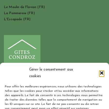
Le Moulin de Flavion
(FR)
La Pommeraie
(FR)
L'Escapade
(FR)
Gérer le consentement aux
cookies
00 32 473 37 92 71
Pour offrir les meilleures expériences, nous utilisons des technologies
info@gitescondroz.be
telles que les cookies pour stocker et/ou accéder aux informations
des appareils. Le fait de consentir à ces technologies nous permettra
de traiter des données telles que le comportement de navigation ou
les ID uniques sur ce site. Le fait de ne pas consentir ou de retirer
Le Moulin de Flavion
(NL)
son consentement peut avoir un effet négatif sur certaines