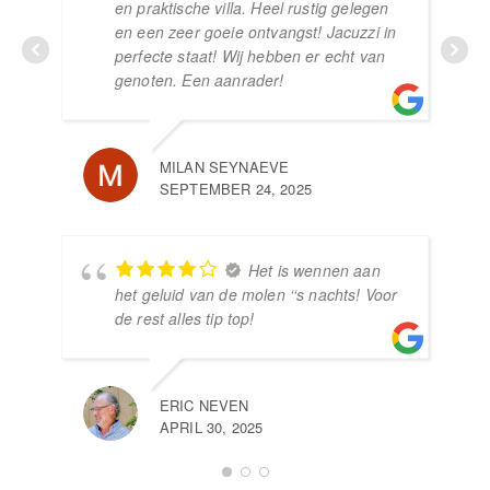
en praktische villa. Heel rustig gelegen
en een zeer goeie ontvangst! Jacuzzi in
perfecte staat! Wij hebben er echt van
genoten. Een aanrader!
KO
APR
MILAN SEYNAEVE
SEPTEMBER 24, 2025
Het is wennen aan
het geluid van de molen ‘‘s nachts! Voor
de rest alles tip top!
KO
MAA
ERIC NEVEN
APRIL 30, 2025