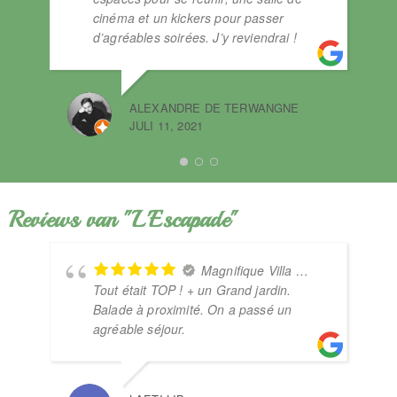
cinéma et un kickers pour passer
d’agréables soirées. J’y reviendrai !
ALEXANDRE DE TERWANGNE
JULI 11, 2021
ST
DEC
Reviews van "L'Escapade"
Magnifique Villa …
Tout était TOP ! + un Grand jardin.
Balade à proximité. On a passé un
agréable séjour.