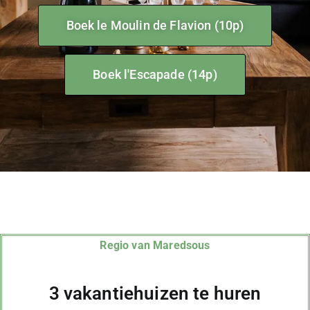
Boek le Moulin de Flavion (10p)
Boek l'Escapade (14p)
Regio van Maredsous
3 vakantiehuizen te huren