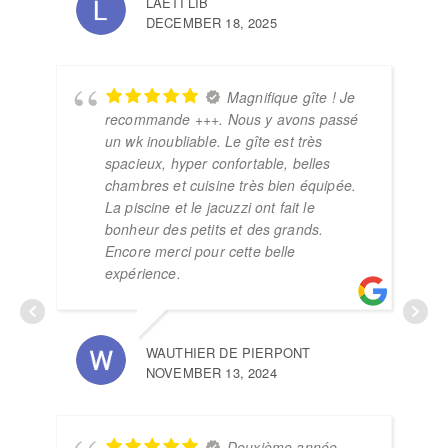
LAETI LIB
DECEMBER 18, 2025
JA
MEI
Magnifique gîte ! Je
recommande +++. Nous y avons passé
un wk inoubliable. Le gîte est très
spacieux, hyper confortable, belles
chambres et cuisine très bien équipée.
La piscine et le jacuzzi ont fait le
bonheur des petits et des grands.
Encore merci pour cette belle
expérience.
WAUTHIER DE PIERPONT
NOVEMBER 13, 2024
CA
NOV
Deuxième année