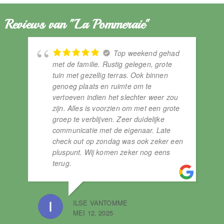
Reviews van "La Pommeraie"
Top weekend gehad
met de familie. Rustig gelegen, grote
tuin met gezellig terras. Ook binnen
genoeg plaats en ruimte om te
vertoeven indien het slechter weer zou
zijn. Alles is voorzien om met een grote
groep te verblijven. Zeer duidelijke
communicatie met de eigenaar. Late
check out op zondag was ook zeker een
FR
pluspunt. Wij komen zeker nog eens
NOV
terug.
ILSE VANTOMME
MEI 12, 2025