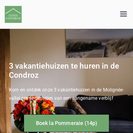
Gites Condroz
+32 473 37 92 71
3 vakantiehuizen te huren in de
Condroz
Kom en ontdek onze 3 vakantiehuizen in de Molignée-
vallei om te genieten van een aangename verblijf
Boek la Pommeraie (14p)