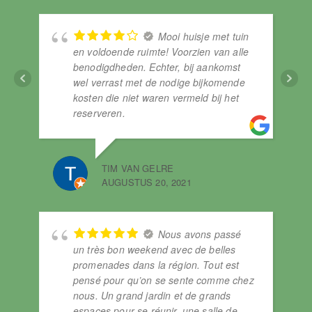
Mooi huisje met tuin
en voldoende ruimte! Voorzien van alle
benodigdheden. Echter, bij aankomst
wel verrast met de nodige bijkomende
kosten die niet waren vermeld bij het
reserveren.
TIM VAN GELRE
AUGUSTUS 20, 2021
FR
OKT
Nous avons passé
un très bon weekend avec de belles
promenades dans la région. Tout est
pensé pour qu’on se sente comme chez
nous. Un grand jardin et de grands
espaces pour se réunir, une salle de