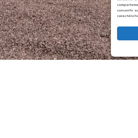
comportemen
consentir o
caractéristi
00 32 473 37 92 71
info@gitescondroz.be