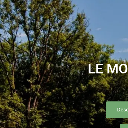
LE MO
Desc