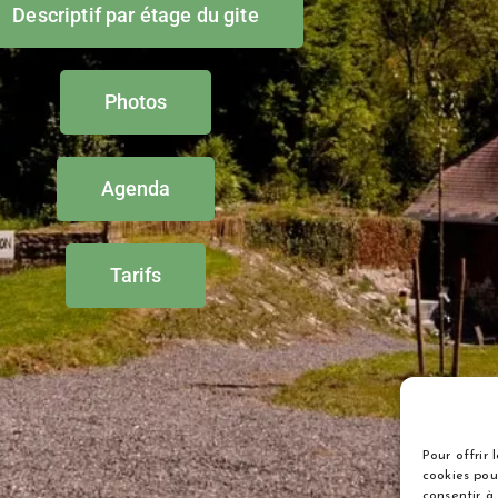
Descriptif par étage du gite
Photos
Agenda
Tarifs
Pour offrir 
cookies pou
consentir à