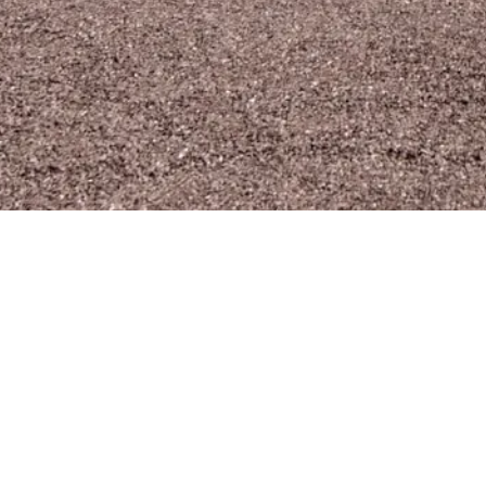
Le Moulin de Flavion
(FR)
La Pommeraie
(FR)