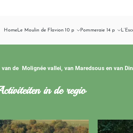
Home
Le Moulin de Flavion 10 p
Pommeraie 14 p
L’Esc
 van de Molignée vallei, van Maredsous en van Din
ctiviteiten in de regio