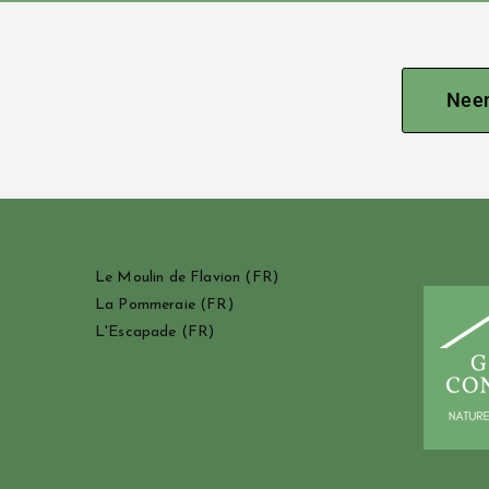
Neem
Le Moulin de Flavion
(FR)
La Pommeraie
(FR)
L'Escapade
(FR)