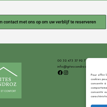
 contact met ons op om uw verblijf te reserveren
00 32 473 37 92 71
info@gitescondroz.be
Pour offrir 
cookies pou
consentir à
comportemen
consentir o
caractéristi