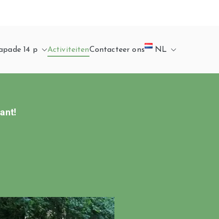
apade 14 p
Activiteiten
Contacteer ons
NL
ant!