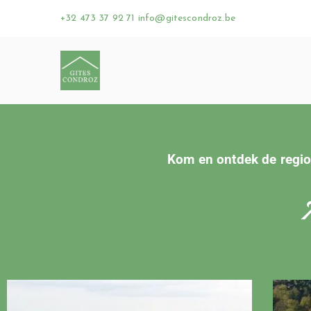
+32 473 37 92 71
info@gitescondroz.be
Gites Condroz
+32 473 37 92 71
Kom en ontdek de regio
A