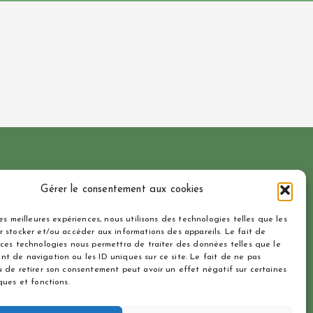
Le Moulin de Flavion
(NL)
Gérer le consentement aux cookies
La Pommeraie
(NL)
L'Escapade
(NL)
les meilleures expériences, nous utilisons des technologies telles que les
r stocker et/ou accéder aux informations des appareils. Le fait de
 ces technologies nous permettra de traiter des données telles que le
t de navigation ou les ID uniques sur ce site. Le fait de ne pas
u de retirer son consentement peut avoir un effet négatif sur certaines
ques et fonctions.