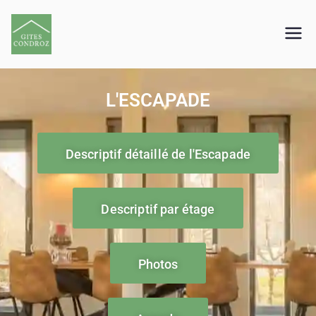
Gites Condroz
+32 473 37 92 71
L'ESCAPADE
Descriptif détaillé de l'Escapade
Descriptif par étage
Photos