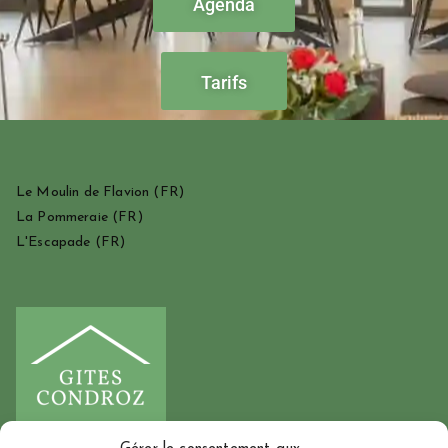
Agenda
Tarifs
Le Moulin de Flavion
(FR)
La Pommeraie
(FR)
L'Escapade
(FR)