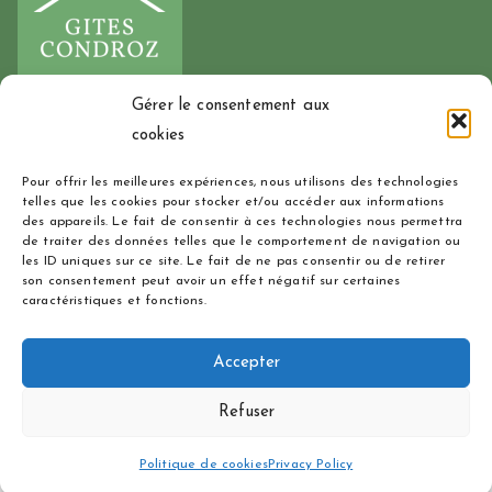
Gérer le consentement aux
cookies
00 32 473 37 92 71
Pour offrir les meilleures expériences, nous utilisons des technologies
info@gitescondroz.be
telles que les cookies pour stocker et/ou accéder aux informations
des appareils. Le fait de consentir à ces technologies nous permettra
de traiter des données telles que le comportement de navigation ou
les ID uniques sur ce site. Le fait de ne pas consentir ou de retirer
Le Moulin de Flavion
(NL)
son consentement peut avoir un effet négatif sur certaines
caractéristiques et fonctions.
La Pommeraie
(NL)
L'Escapade
(NL)
Accepter
Refuser
© 2026
Gites Condroz
.
Cookies
Politique de cookies
Privacy Policy